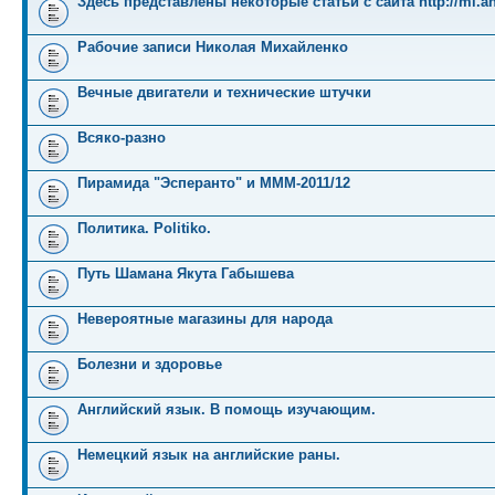
Здесь представлены некоторые статьи с сайта http://mi.an
Рабочие записи Николая Михайленко
Вечные двигатели и технические штучки
Всяко-разно
Пирамида "Эсперанто" и MMM-2011/12
Политика. Politiko.
Путь Шамана Якута Габышева
Невероятные магазины для народа
Болезни и здоровье
Английский язык. В помощь изучающим.
Немецкий язык на английские раны.