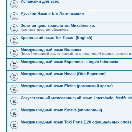
Испанский для всех
Русский Язык и Его Латинизация
Золотая цепь транслитов Михайленко.
Красивые, простые, обратимые.
Креольский язык Ток Писин (English)
Международный язык Волапюк
Первый успешный искусственный язык, получивший распространение во
Международный язык Esperanto - Lingvo Internacia
Международный язык Novial (Otto Esperson)
Международный язык Elefen (романский креол)
Искусственный межславянский язык. Interslavic. Medžuslo
Международный язык Kotava (априорный)
Международный язык Toki Pona (120 официальных слов)