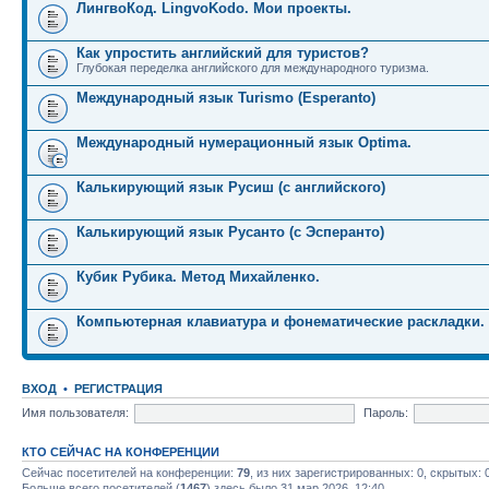
ЛингвоКод. LingvoKodo. Мои проекты.
Как упростить английский для туристов?
Глубокая переделка английского для международного туризма.
Международный язык Turismo (Esperanto)
Международный нумерационный язык Optima.
Калькирующий язык Русиш (с английского)
Калькирующий язык Русанто (с Эсперанто)
Кубик Рубика. Метод Михайленко.
Компьютерная клавиатура и фонематические раскладки.
ВХОД
•
РЕГИСТРАЦИЯ
Имя пользователя:
Пароль:
КТО СЕЙЧАС НА КОНФЕРЕНЦИИ
Сейчас посетителей на конференции:
79
, из них зарегистрированных: 0, скрытых: 
Больше всего посетителей (
1467
) здесь было 31 мар 2026, 12:40