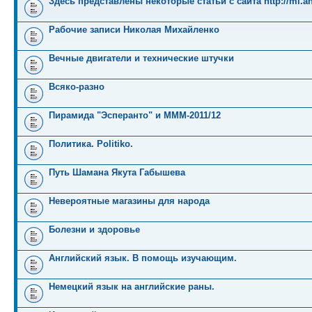
Здесь представлены некоторые статьи с сайта http://mi.an
Рабочие записи Николая Михайленко
Вечные двигатели и технические штучки
Всяко-разно
Пирамида "Эсперанто" и MMM-2011/12
Политика. Politiko.
Путь Шамана Якута Габышева
Невероятные магазины для народа
Болезни и здоровье
Английский язык. В помощь изучающим.
Немецкий язык на английские раны.