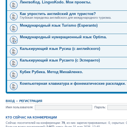
ЛингвоКод. LingvoKodo. Мои проекты.
Как упростить английский для туристов?
Глубокая переделка английского для международного туризма.
Международный язык Turismo (Esperanto)
Международный нумерационный язык Optima.
Калькирующий язык Русиш (с английского)
Калькирующий язык Русанто (с Эсперанто)
Кубик Рубика. Метод Михайленко.
Компьютерная клавиатура и фонематические раскладки.
ВХОД
•
РЕГИСТРАЦИЯ
Имя пользователя:
Пароль:
КТО СЕЙЧАС НА КОНФЕРЕНЦИИ
Сейчас посетителей на конференции:
79
, из них зарегистрированных: 0, скрытых: 
Больше всего посетителей (
1467
) здесь было 31 мар 2026, 12:40