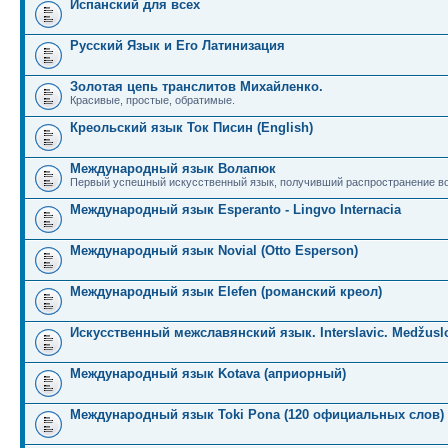
Испанский для всех
Русский Язык и Его Латинизация
Золотая цепь транслитов Михайленко.
Красивые, простые, обратимые.
Креольский язык Ток Писин (English)
Международный язык Волапюк
Первый успешный искусственный язык, получивший распространение во
Международный язык Esperanto - Lingvo Internacia
Международный язык Novial (Otto Esperson)
Международный язык Elefen (романский креол)
Искусственный межславянский язык. Interslavic. Medžuslo
Международный язык Kotava (априорный)
Международный язык Toki Pona (120 официальных слов)