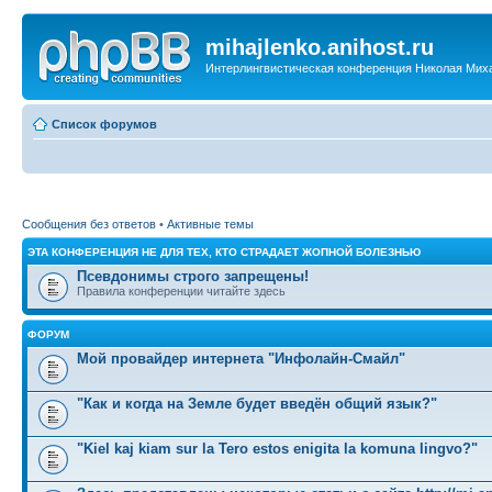
mihajlenko.anihost.ru
Интерлингвистическая конференция Николая Мих
Список форумов
Сообщения без ответов
•
Активные темы
ЭТА КОНФЕРЕНЦИЯ НЕ ДЛЯ ТЕХ, КТО СТРАДАЕТ ЖОПНОЙ БОЛЕЗНЬЮ
Псевдонимы строго запрещены!
Правила конференции читайте здесь
ФОРУМ
Мой провайдер интернета "Инфолайн-Смайл"
"Как и когда на Земле будет введён общий язык?"
"Kiel kaj kiam sur la Tero estos enigita la komuna lingvo?"