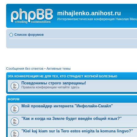
mihajlenko.anihost.ru
Интерлингвистическая конференция Николая Мих
Список форумов
Сообщения без ответов
•
Активные темы
ЭТА КОНФЕРЕНЦИЯ НЕ ДЛЯ ТЕХ, КТО СТРАДАЕТ ЖОПНОЙ БОЛЕЗНЬЮ
Псевдонимы строго запрещены!
Правила конференции читайте здесь
ФОРУМ
Мой провайдер интернета "Инфолайн-Смайл"
"Как и когда на Земле будет введён общий язык?"
"Kiel kaj kiam sur la Tero estos enigita la komuna lingvo?"