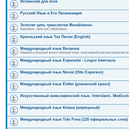
Испанский для всех
Русский Язык и Его Латинизация
Золотая цепь транслитов Михайленко.
Красивые, простые, обратимые.
Креольский язык Ток Писин (English)
Международный язык Волапюк
Первый успешный искусственный язык, получивший распространение во
Международный язык Esperanto - Lingvo Internacia
Международный язык Novial (Otto Esperson)
Международный язык Elefen (романский креол)
Искусственный межславянский язык. Interslavic. Medžuslo
Международный язык Kotava (априорный)
Международный язык Toki Pona (120 официальных слов)