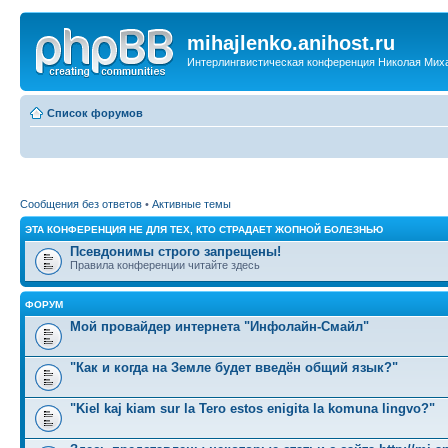
mihajlenko.anihost.ru
Интерлингвистическая конференция Николая Мих
Список форумов
Сообщения без ответов
•
Активные темы
ЭТА КОНФЕРЕНЦИЯ НЕ ДЛЯ ТЕХ, КТО СТРАДАЕТ ЖОПНОЙ БОЛЕЗНЬЮ
Псевдонимы строго запрещены!
Правила конференции читайте здесь
ФОРУМ
Мой провайдер интернета "Инфолайн-Смайл"
"Как и когда на Земле будет введён общий язык?"
"Kiel kaj kiam sur la Tero estos enigita la komuna lingvo?"