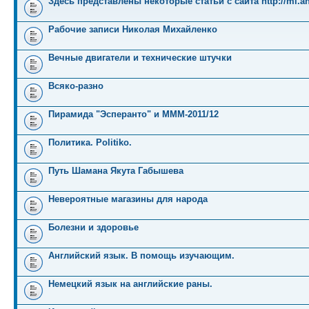
Здесь представлены некоторые статьи с сайта http://mi.an
Рабочие записи Николая Михайленко
Вечные двигатели и технические штучки
Всяко-разно
Пирамида "Эсперанто" и MMM-2011/12
Политика. Politiko.
Путь Шамана Якута Габышева
Невероятные магазины для народа
Болезни и здоровье
Английский язык. В помощь изучающим.
Немецкий язык на английские раны.