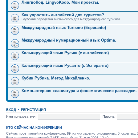
ЛингвоКод. LingvoKodo. Мои проекты.
Как упростить английский для туристов?
Глубокая переделка английского для международного туризма.
Международный язык Turismo (Esperanto)
Международный нумерационный язык Optima.
Калькирующий язык Русиш (с английского)
Калькирующий язык Русанто (с Эсперанто)
Кубик Рубика. Метод Михайленко.
Компьютерная клавиатура и фонематические раскладки.
ВХОД
•
РЕГИСТРАЦИЯ
Имя пользователя:
Пароль:
КТО СЕЙЧАС НА КОНФЕРЕНЦИИ
Сейчас посетителей на конференции:
89
, из них зарегистрированных: 0, скрытых: 
Больше всего посетителей (
1467
) здесь было 31 мар 2026, 12:40