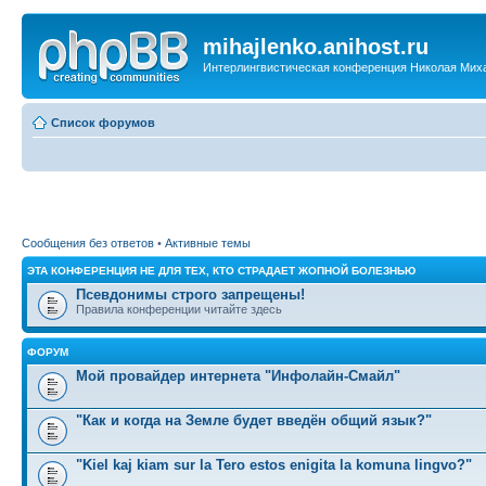
mihajlenko.anihost.ru
Интерлингвистическая конференция Николая Мих
Список форумов
Сообщения без ответов
•
Активные темы
ЭТА КОНФЕРЕНЦИЯ НЕ ДЛЯ ТЕХ, КТО СТРАДАЕТ ЖОПНОЙ БОЛЕЗНЬЮ
Псевдонимы строго запрещены!
Правила конференции читайте здесь
ФОРУМ
Мой провайдер интернета "Инфолайн-Смайл"
"Как и когда на Земле будет введён общий язык?"
"Kiel kaj kiam sur la Tero estos enigita la komuna lingvo?"