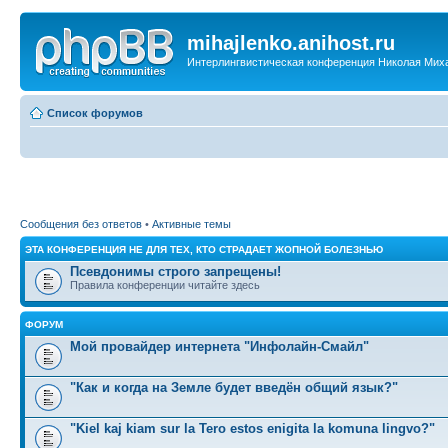
mihajlenko.anihost.ru
Интерлингвистическая конференция Николая Мих
Список форумов
Сообщения без ответов
•
Активные темы
ЭТА КОНФЕРЕНЦИЯ НЕ ДЛЯ ТЕХ, КТО СТРАДАЕТ ЖОПНОЙ БОЛЕЗНЬЮ
Псевдонимы строго запрещены!
Правила конференции читайте здесь
ФОРУМ
Мой провайдер интернета "Инфолайн-Смайл"
"Как и когда на Земле будет введён общий язык?"
"Kiel kaj kiam sur la Tero estos enigita la komuna lingvo?"