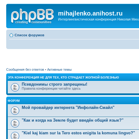
mihajlenko.anihost.ru
Интерлингвистическая конференция Николая Мих
Список форумов
Сообщения без ответов
•
Активные темы
ЭТА КОНФЕРЕНЦИЯ НЕ ДЛЯ ТЕХ, КТО СТРАДАЕТ ЖОПНОЙ БОЛЕЗНЬЮ
Псевдонимы строго запрещены!
Правила конференции читайте здесь
ФОРУМ
Мой провайдер интернета "Инфолайн-Смайл"
"Как и когда на Земле будет введён общий язык?"
"Kiel kaj kiam sur la Tero estos enigita la komuna lingvo?"