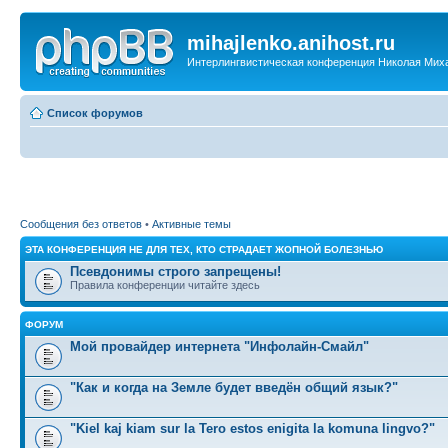
mihajlenko.anihost.ru
Интерлингвистическая конференция Николая Мих
Список форумов
Сообщения без ответов
•
Активные темы
ЭТА КОНФЕРЕНЦИЯ НЕ ДЛЯ ТЕХ, КТО СТРАДАЕТ ЖОПНОЙ БОЛЕЗНЬЮ
Псевдонимы строго запрещены!
Правила конференции читайте здесь
ФОРУМ
Мой провайдер интернета "Инфолайн-Смайл"
"Как и когда на Земле будет введён общий язык?"
"Kiel kaj kiam sur la Tero estos enigita la komuna lingvo?"