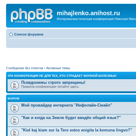
mihajlenko.anihost.ru
Интерлингвистическая конференция Николая Мих
Список форумов
Сообщения без ответов
•
Активные темы
ЭТА КОНФЕРЕНЦИЯ НЕ ДЛЯ ТЕХ, КТО СТРАДАЕТ ЖОПНОЙ БОЛЕЗНЬЮ
Псевдонимы строго запрещены!
Правила конференции читайте здесь
ФОРУМ
Мой провайдер интернета "Инфолайн-Смайл"
"Как и когда на Земле будет введён общий язык?"
"Kiel kaj kiam sur la Tero estos enigita la komuna lingvo?"