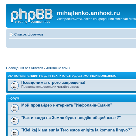
mihajlenko.anihost.ru
Интерлингвистическая конференция Николая Мих
Список форумов
Сообщения без ответов
•
Активные темы
ЭТА КОНФЕРЕНЦИЯ НЕ ДЛЯ ТЕХ, КТО СТРАДАЕТ ЖОПНОЙ БОЛЕЗНЬЮ
Псевдонимы строго запрещены!
Правила конференции читайте здесь
ФОРУМ
Мой провайдер интернета "Инфолайн-Смайл"
"Как и когда на Земле будет введён общий язык?"
"Kiel kaj kiam sur la Tero estos enigita la komuna lingvo?"