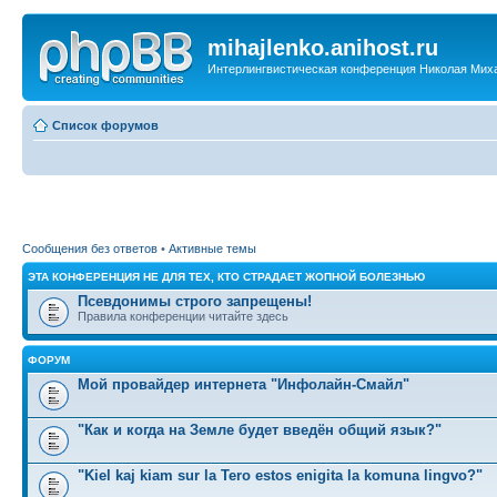
mihajlenko.anihost.ru
Интерлингвистическая конференция Николая Мих
Список форумов
Сообщения без ответов
•
Активные темы
ЭТА КОНФЕРЕНЦИЯ НЕ ДЛЯ ТЕХ, КТО СТРАДАЕТ ЖОПНОЙ БОЛЕЗНЬЮ
Псевдонимы строго запрещены!
Правила конференции читайте здесь
ФОРУМ
Мой провайдер интернета "Инфолайн-Смайл"
"Как и когда на Земле будет введён общий язык?"
"Kiel kaj kiam sur la Tero estos enigita la komuna lingvo?"