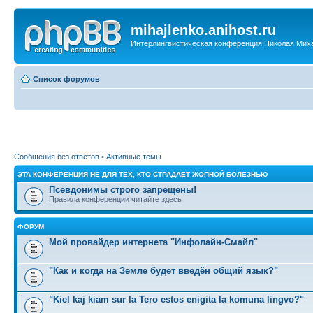
mihajlenko.anihost.ru
Интерлингвистическая конференция Николая Мих
Список форумов
Сообщения без ответов
•
Активные темы
ЭТА КОНФЕРЕНЦИЯ НЕ ДЛЯ ТЕХ, КТО СТРАДАЕТ ЖОПНОЙ БОЛЕЗНЬЮ
Псевдонимы строго запрещены!
Правила конференции читайте здесь
ФОРУМ
Мой провайдер интернета "Инфолайн-Смайл"
"Как и когда на Земле будет введён общий язык?"
"Kiel kaj kiam sur la Tero estos enigita la komuna lingvo?"