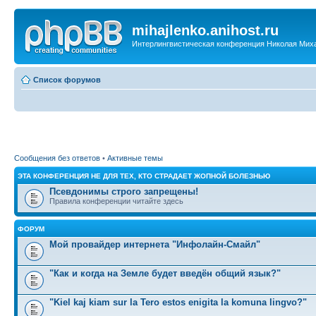
mihajlenko.anihost.ru
Интерлингвистическая конференция Николая Мих
Список форумов
Сообщения без ответов
•
Активные темы
ЭТА КОНФЕРЕНЦИЯ НЕ ДЛЯ ТЕХ, КТО СТРАДАЕТ ЖОПНОЙ БОЛЕЗНЬЮ
Псевдонимы строго запрещены!
Правила конференции читайте здесь
ФОРУМ
Мой провайдер интернета "Инфолайн-Смайл"
"Как и когда на Земле будет введён общий язык?"
"Kiel kaj kiam sur la Tero estos enigita la komuna lingvo?"