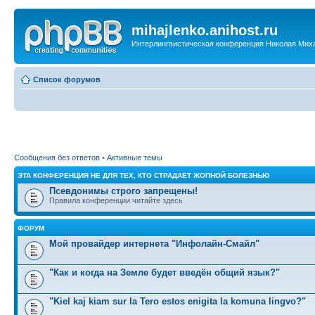
mihajlenko.anihost.ru
Интерлингвистическая конференция Николая Мих
Список форумов
Сообщения без ответов
•
Активные темы
ЭТА КОНФЕРЕНЦИЯ НЕ ДЛЯ ТЕХ, КТО СТРАДАЕТ ЖОПНОЙ БОЛЕЗНЬЮ
Псевдонимы строго запрещены!
Правила конференции читайте здесь
ФОРУМ
Мой провайдер интернета "Инфолайн-Смайл"
"Как и когда на Земле будет введён общий язык?"
"Kiel kaj kiam sur la Tero estos enigita la komuna lingvo?"