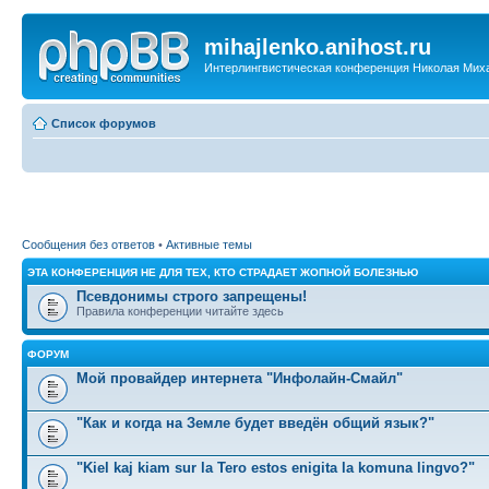
mihajlenko.anihost.ru
Интерлингвистическая конференция Николая Мих
Список форумов
Сообщения без ответов
•
Активные темы
ЭТА КОНФЕРЕНЦИЯ НЕ ДЛЯ ТЕХ, КТО СТРАДАЕТ ЖОПНОЙ БОЛЕЗНЬЮ
Псевдонимы строго запрещены!
Правила конференции читайте здесь
ФОРУМ
Мой провайдер интернета "Инфолайн-Смайл"
"Как и когда на Земле будет введён общий язык?"
"Kiel kaj kiam sur la Tero estos enigita la komuna lingvo?"