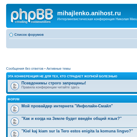
mihajlenko.anihost.ru
Интерлингвистическая конференция Николая Мих
Список форумов
Сообщения без ответов
•
Активные темы
ЭТА КОНФЕРЕНЦИЯ НЕ ДЛЯ ТЕХ, КТО СТРАДАЕТ ЖОПНОЙ БОЛЕЗНЬЮ
Псевдонимы строго запрещены!
Правила конференции читайте здесь
ФОРУМ
Мой провайдер интернета "Инфолайн-Смайл"
"Как и когда на Земле будет введён общий язык?"
"Kiel kaj kiam sur la Tero estos enigita la komuna lingvo?"