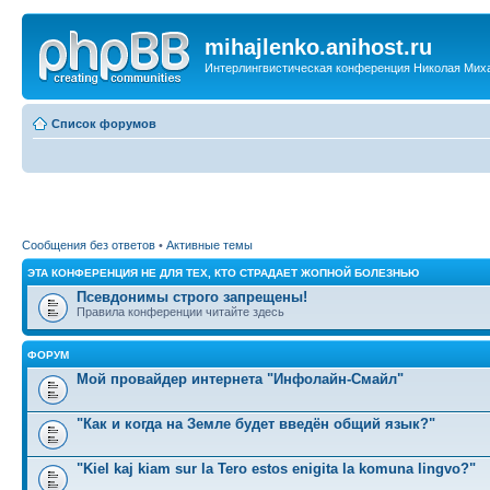
mihajlenko.anihost.ru
Интерлингвистическая конференция Николая Мих
Список форумов
Сообщения без ответов
•
Активные темы
ЭТА КОНФЕРЕНЦИЯ НЕ ДЛЯ ТЕХ, КТО СТРАДАЕТ ЖОПНОЙ БОЛЕЗНЬЮ
Псевдонимы строго запрещены!
Правила конференции читайте здесь
ФОРУМ
Мой провайдер интернета "Инфолайн-Смайл"
"Как и когда на Земле будет введён общий язык?"
"Kiel kaj kiam sur la Tero estos enigita la komuna lingvo?"