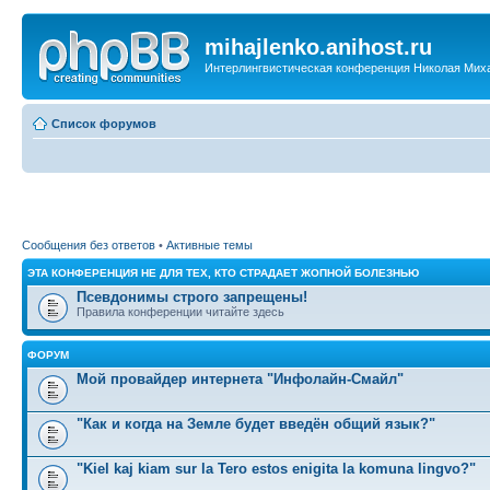
mihajlenko.anihost.ru
Интерлингвистическая конференция Николая Мих
Список форумов
Сообщения без ответов
•
Активные темы
ЭТА КОНФЕРЕНЦИЯ НЕ ДЛЯ ТЕХ, КТО СТРАДАЕТ ЖОПНОЙ БОЛЕЗНЬЮ
Псевдонимы строго запрещены!
Правила конференции читайте здесь
ФОРУМ
Мой провайдер интернета "Инфолайн-Смайл"
"Как и когда на Земле будет введён общий язык?"
"Kiel kaj kiam sur la Tero estos enigita la komuna lingvo?"