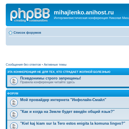
mihajlenko.anihost.ru
Интерлингвистическая конференция Николая Мих
Список форумов
Сообщения без ответов
•
Активные темы
ЭТА КОНФЕРЕНЦИЯ НЕ ДЛЯ ТЕХ, КТО СТРАДАЕТ ЖОПНОЙ БОЛЕЗНЬЮ
Псевдонимы строго запрещены!
Правила конференции читайте здесь
ФОРУМ
Мой провайдер интернета "Инфолайн-Смайл"
"Как и когда на Земле будет введён общий язык?"
"Kiel kaj kiam sur la Tero estos enigita la komuna lingvo?"