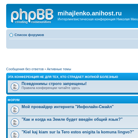
mihajlenko.anihost.ru
Интерлингвистическая конференция Николая Мих
Список форумов
Сообщения без ответов
•
Активные темы
ЭТА КОНФЕРЕНЦИЯ НЕ ДЛЯ ТЕХ, КТО СТРАДАЕТ ЖОПНОЙ БОЛЕЗНЬЮ
Псевдонимы строго запрещены!
Правила конференции читайте здесь
ФОРУМ
Мой провайдер интернета "Инфолайн-Смайл"
"Как и когда на Земле будет введён общий язык?"
"Kiel kaj kiam sur la Tero estos enigita la komuna lingvo?"