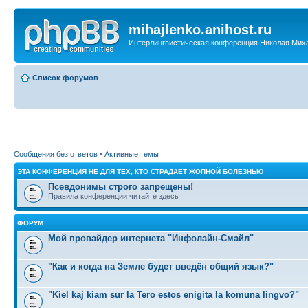
mihajlenko.anihost.ru
Интерлингвистическая конференция Николая Мих
Список форумов
Сообщения без ответов
•
Активные темы
ЭТА КОНФЕРЕНЦИЯ НЕ ДЛЯ ТЕХ, КТО СТРАДАЕТ ЖОПНОЙ БОЛЕЗНЬЮ
Псевдонимы строго запрещены!
Правила конференции читайте здесь
ФОРУМ
Мой провайдер интернета "Инфолайн-Смайл"
"Как и когда на Земле будет введён общий язык?"
"Kiel kaj kiam sur la Tero estos enigita la komuna lingvo?"