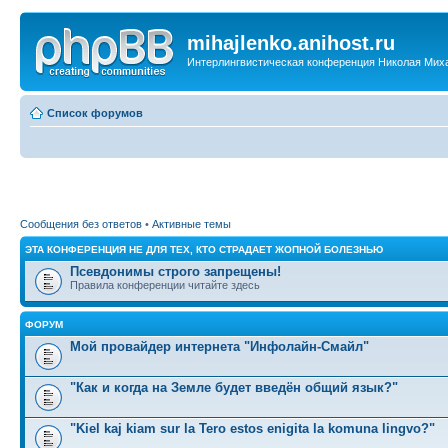
mihajlenko.anihost.ru
Интерлингвистическая конференция Николая Мих
Список форумов
Сообщения без ответов
•
Активные темы
ЭТА КОНФЕРЕНЦИЯ НЕ ДЛЯ ТЕХ, КТО СТРАДАЕТ ЖОПНОЙ БОЛЕЗНЬЮ
Псевдонимы строго запрещены!
Правила конференции читайте здесь
ФОРУМ
Мой провайдер интернета "Инфолайн-Смайл"
"Как и когда на Земле будет введён общий язык?"
"Kiel kaj kiam sur la Tero estos enigita la komuna lingvo?"