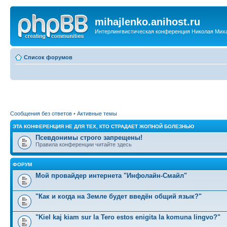
mihajlenko.anihost.ru
Интерлингвистическая конференция Николая Мих
Список форумов
Сообщения без ответов
•
Активные темы
ЭТА КОНФЕРЕНЦИЯ НЕ ДЛЯ ТЕХ, КТО СТРАДАЕТ ЖОПНОЙ БОЛЕЗНЬЮ
Псевдонимы строго запрещены!
Правила конференции читайте здесь
ФОРУМ
Мой провайдер интернета "Инфолайн-Смайл"
"Как и когда на Земле будет введён общий язык?"
"Kiel kaj kiam sur la Tero estos enigita la komuna lingvo?"