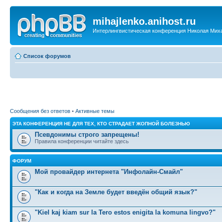
mihajlenko.anihost.ru
Интерлингвистическая конференция Николая Мих
Список форумов
Сообщения без ответов
•
Активные темы
ЭТА КОНФЕРЕНЦИЯ НЕ ДЛЯ ТЕХ, КТО СТРАДАЕТ ЖОПНОЙ БОЛЕЗНЬЮ
Псевдонимы строго запрещены!
Правила конференции читайте здесь
ФОРУМ
Мой провайдер интернета "Инфолайн-Смайл"
"Как и когда на Земле будет введён общий язык?"
"Kiel kaj kiam sur la Tero estos enigita la komuna lingvo?"