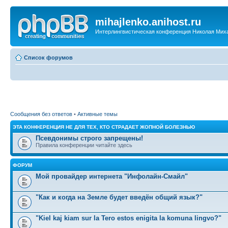
mihajlenko.anihost.ru
Интерлингвистическая конференция Николая Мих
Список форумов
Сообщения без ответов
•
Активные темы
ЭТА КОНФЕРЕНЦИЯ НЕ ДЛЯ ТЕХ, КТО СТРАДАЕТ ЖОПНОЙ БОЛЕЗНЬЮ
Псевдонимы строго запрещены!
Правила конференции читайте здесь
ФОРУМ
Мой провайдер интернета "Инфолайн-Смайл"
"Как и когда на Земле будет введён общий язык?"
"Kiel kaj kiam sur la Tero estos enigita la komuna lingvo?"