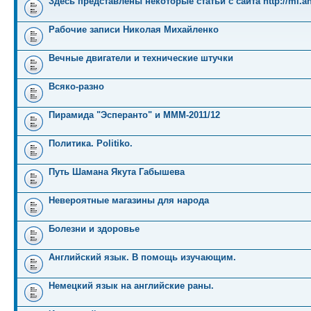
Здесь представлены некоторые статьи с сайта http://mi.an
Рабочие записи Николая Михайленко
Вечные двигатели и технические штучки
Всяко-разно
Пирамида "Эсперанто" и MMM-2011/12
Политика. Politiko.
Путь Шамана Якута Габышева
Невероятные магазины для народа
Болезни и здоровье
Английский язык. В помощь изучающим.
Немецкий язык на английские раны.