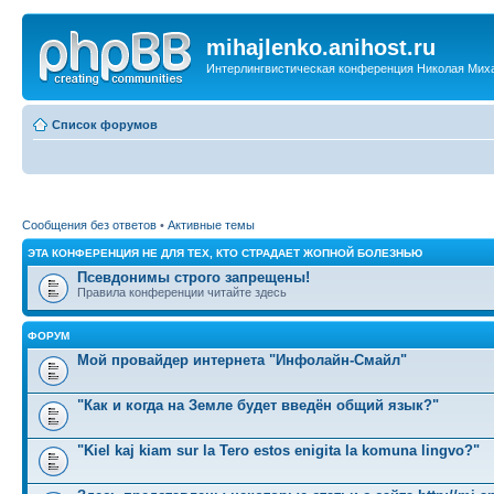
mihajlenko.anihost.ru
Интерлингвистическая конференция Николая Мих
Список форумов
Сообщения без ответов
•
Активные темы
ЭТА КОНФЕРЕНЦИЯ НЕ ДЛЯ ТЕХ, КТО СТРАДАЕТ ЖОПНОЙ БОЛЕЗНЬЮ
Псевдонимы строго запрещены!
Правила конференции читайте здесь
ФОРУМ
Мой провайдер интернета "Инфолайн-Смайл"
"Как и когда на Земле будет введён общий язык?"
"Kiel kaj kiam sur la Tero estos enigita la komuna lingvo?"