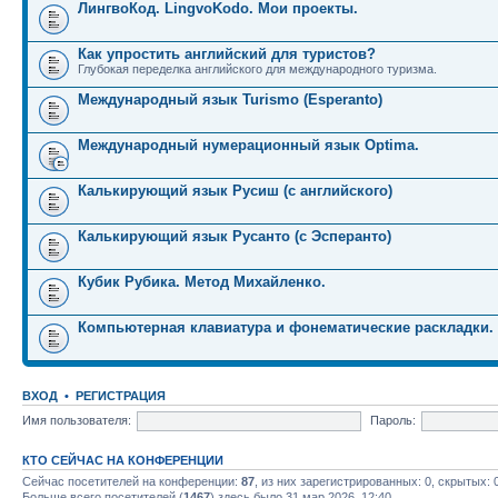
ЛингвоКод. LingvoKodo. Мои проекты.
Как упростить английский для туристов?
Глубокая переделка английского для международного туризма.
Международный язык Turismo (Esperanto)
Международный нумерационный язык Optima.
Калькирующий язык Русиш (с английского)
Калькирующий язык Русанто (с Эсперанто)
Кубик Рубика. Метод Михайленко.
Компьютерная клавиатура и фонематические раскладки.
ВХОД
•
РЕГИСТРАЦИЯ
Имя пользователя:
Пароль:
КТО СЕЙЧАС НА КОНФЕРЕНЦИИ
Сейчас посетителей на конференции:
87
, из них зарегистрированных: 0, скрытых: 
Больше всего посетителей (
1467
) здесь было 31 мар 2026, 12:40