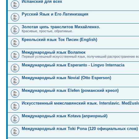
Испанский для всех
Русский Язык и Его Латинизация
Золотая цепь транслитов Михайленко.
Красивые, простые, обратимые.
Креольский язык Ток Писин (English)
Международный язык Волапюк
Первый успешный искусственный язык, получивший распространение во
Международный язык Esperanto - Lingvo Internacia
Международный язык Novial (Otto Esperson)
Международный язык Elefen (романский креол)
Искусственный межславянский язык. Interslavic. Medžuslo
Международный язык Kotava (априорный)
Международный язык Toki Pona (120 официальных слов)