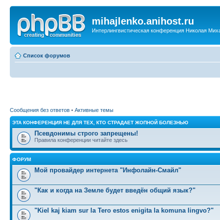
mihajlenko.anihost.ru
Интерлингвистическая конференция Николая Мих
Список форумов
Сообщения без ответов
•
Активные темы
ЭТА КОНФЕРЕНЦИЯ НЕ ДЛЯ ТЕХ, КТО СТРАДАЕТ ЖОПНОЙ БОЛЕЗНЬЮ
Псевдонимы строго запрещены!
Правила конференции читайте здесь
ФОРУМ
Мой провайдер интернета "Инфолайн-Смайл"
"Как и когда на Земле будет введён общий язык?"
"Kiel kaj kiam sur la Tero estos enigita la komuna lingvo?"