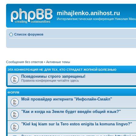
mihajlenko.anihost.ru
Интерлингвистическая конференция Николая Мих
Список форумов
Сообщения без ответов
•
Активные темы
ЭТА КОНФЕРЕНЦИЯ НЕ ДЛЯ ТЕХ, КТО СТРАДАЕТ ЖОПНОЙ БОЛЕЗНЬЮ
Псевдонимы строго запрещены!
Правила конференции читайте здесь
ФОРУМ
Мой провайдер интернета "Инфолайн-Смайл"
"Как и когда на Земле будет введён общий язык?"
"Kiel kaj kiam sur la Tero estos enigita la komuna lingvo?"