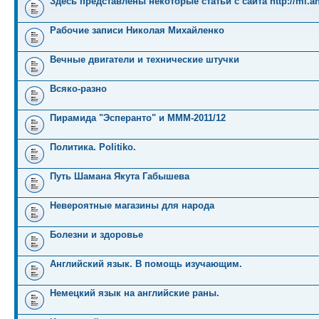
Здесь представлены некоторые статьи с сайта http://mi.an
Рабочие записи Николая Михайленко
Вечные двигатели и технические штучки
Всяко-разно
Пирамида "Эсперанто" и MMM-2011/12
Политика. Politiko.
Путь Шамана Якута Габышева
Невероятные магазины для народа
Болезни и здоровье
Английский язык. В помощь изучающим.
Немецкий язык на английские раны.