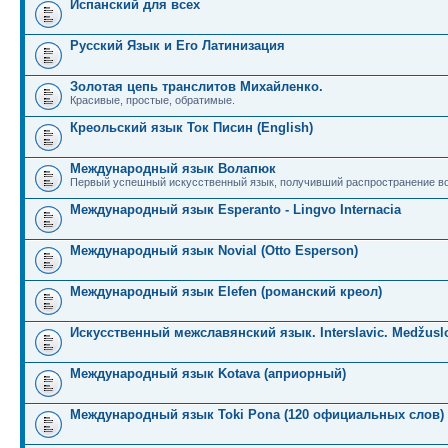
Испанский для всех
Русский Язык и Его Латинизация
Золотая цепь транслитов Михайленко.
Красивые, простые, обратимые.
Креольский язык Ток Писин (English)
Международный язык Волапюк
Первый успешный искусственный язык, получивший распространение во
Международный язык Esperanto - Lingvo Internacia
Международный язык Novial (Otto Esperson)
Международный язык Elefen (романский креол)
Искусственный межславянский язык. Interslavic. Medžuslo
Международный язык Kotava (априорный)
Международный язык Toki Pona (120 официальных слов)