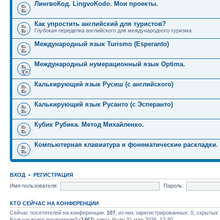
ЛингвоКод. LingvoKodo. Мои проекты.
Как упростить английский для туристов?
Глубокая переделка английского для международного туризма.
Международный язык Turismo (Esperanto)
Международный нумерационный язык Optima.
Калькирующий язык Русиш (с английского)
Калькирующий язык Русанто (с Эсперанто)
Кубик Рубика. Метод Михайленко.
Компьютерная клавиатура и фонематические раскладки.
ВХОД
•
РЕГИСТРАЦИЯ
Имя пользователя:
Пароль:
КТО СЕЙЧАС НА КОНФЕРЕНЦИИ
Сейчас посетителей на конференции:
107
, из них зарегистрированных: 0, скрытых:
Больше всего посетителей (
1467
) здесь было 31 мар 2026, 12:40