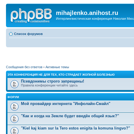
mihajlenko.anihost.ru
Интерлингвистическая конференция Николая Мих
Список форумов
Сообщения без ответов
•
Активные темы
ЭТА КОНФЕРЕНЦИЯ НЕ ДЛЯ ТЕХ, КТО СТРАДАЕТ ЖОПНОЙ БОЛЕЗНЬЮ
Псевдонимы строго запрещены!
Правила конференции читайте здесь
ФОРУМ
Мой провайдер интернета "Инфолайн-Смайл"
"Как и когда на Земле будет введён общий язык?"
"Kiel kaj kiam sur la Tero estos enigita la komuna lingvo?"