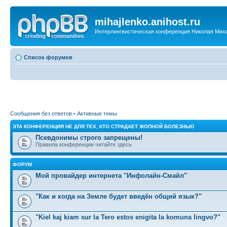
mihajlenko.anihost.ru
Интерлингвистическая конференция Николая Мих
Список форумов
Сообщения без ответов
•
Активные темы
ЭТА КОНФЕРЕНЦИЯ НЕ ДЛЯ ТЕХ, КТО СТРАДАЕТ ЖОПНОЙ БОЛЕЗНЬЮ
Псевдонимы строго запрещены!
Правила конференции читайте здесь
ФОРУМ
Мой провайдер интернета "Инфолайн-Смайл"
"Как и когда на Земле будет введён общий язык?"
"Kiel kaj kiam sur la Tero estos enigita la komuna lingvo?"