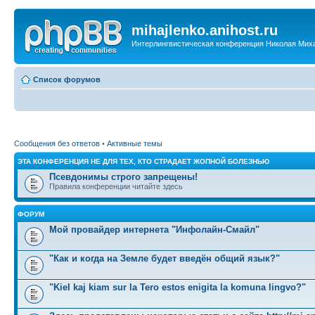
mihajlenko.anihost.ru
Интерлингвистическая конференция Николая Мих
Список форумов
Сообщения без ответов
•
Активные темы
ЭТА КОНФЕРЕНЦИЯ НЕ ДЛЯ ТЕХ, КТО СТРАДАЕТ ЖОПНОЙ БОЛЕЗНЬЮ
Псевдонимы строго запрещены!
Правила конференции читайте здесь
ФОРУМ
Мой провайдер интернета "Инфолайн-Смайл"
"Как и когда на Земле будет введён общий язык?"
"Kiel kaj kiam sur la Tero estos enigita la komuna lingvo?"