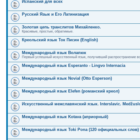
Испанский для всех
Русский Язык и Его Латинизация
Золотая цепь транслитов Михайленко.
Красивые, простые, обратимые.
Креольский язык Ток Писин (English)
Международный язык Волапюк
Первый успешный искусственный язык, получивший распространение во
Международный язык Esperanto - Lingvo Internacia
Международный язык Novial (Otto Esperson)
Международный язык Elefen (романский креол)
Искусственный межславянский язык. Interslavic. Medžuslo
Международный язык Kotava (априорный)
Международный язык Toki Pona (120 официальных слов)