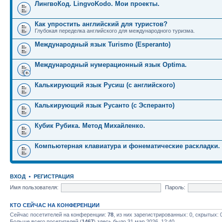
ЛингвоКод. LingvoKodo. Мои проекты.
Как упростить английский для туристов?
Глубокая переделка английского для международного туризма.
Международный язык Turismo (Esperanto)
Международный нумерационный язык Optima.
Калькирующий язык Русиш (с английского)
Калькирующий язык Русанто (с Эсперанто)
Кубик Рубика. Метод Михайленко.
Компьютерная клавиатура и фонематические раскладки.
ВХОД
•
РЕГИСТРАЦИЯ
Имя пользователя:
Пароль:
КТО СЕЙЧАС НА КОНФЕРЕНЦИИ
Сейчас посетителей на конференции:
78
, из них зарегистрированных: 0, скрытых: 
Больше всего посетителей (
1467
) здесь было 31 мар 2026, 12:40