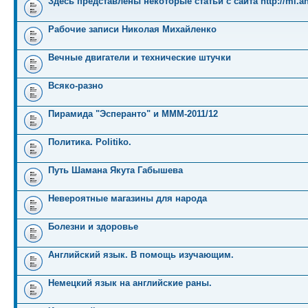
Здесь представлены некоторые статьи с сайта http://mi.an
Рабочие записи Николая Михайленко
Вечные двигатели и технические штучки
Всяко-разно
Пирамида "Эсперанто" и MMM-2011/12
Политика. Politiko.
Путь Шамана Якута Габышева
Невероятные магазины для народа
Болезни и здоровье
Английский язык. В помощь изучающим.
Немецкий язык на английские раны.