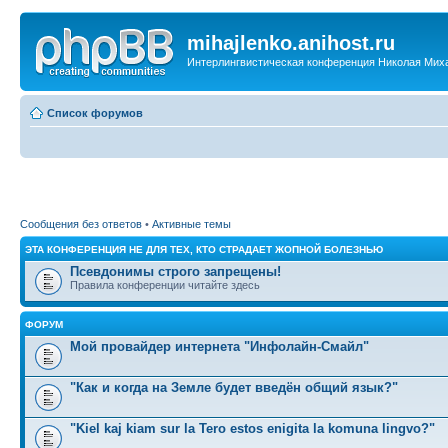
mihajlenko.anihost.ru
Интерлингвистическая конференция Николая Мих
Список форумов
Сообщения без ответов
•
Активные темы
ЭТА КОНФЕРЕНЦИЯ НЕ ДЛЯ ТЕХ, КТО СТРАДАЕТ ЖОПНОЙ БОЛЕЗНЬЮ
Псевдонимы строго запрещены!
Правила конференции читайте здесь
ФОРУМ
Мой провайдер интернета "Инфолайн-Смайл"
"Как и когда на Земле будет введён общий язык?"
"Kiel kaj kiam sur la Tero estos enigita la komuna lingvo?"