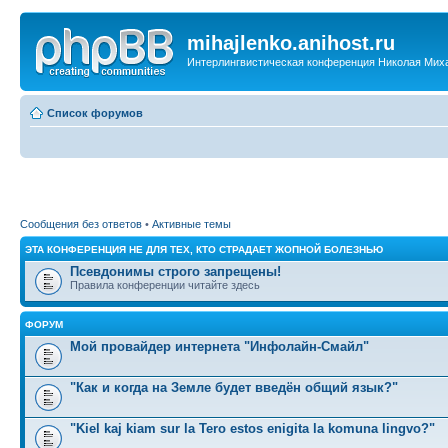
mihajlenko.anihost.ru
Интерлингвистическая конференция Николая Мих
Список форумов
Сообщения без ответов
•
Активные темы
ЭТА КОНФЕРЕНЦИЯ НЕ ДЛЯ ТЕХ, КТО СТРАДАЕТ ЖОПНОЙ БОЛЕЗНЬЮ
Псевдонимы строго запрещены!
Правила конференции читайте здесь
ФОРУМ
Мой провайдер интернета "Инфолайн-Смайл"
"Как и когда на Земле будет введён общий язык?"
"Kiel kaj kiam sur la Tero estos enigita la komuna lingvo?"