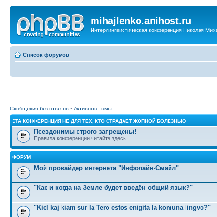
mihajlenko.anihost.ru
Интерлингвистическая конференция Николая Мих
Список форумов
Сообщения без ответов
•
Активные темы
ЭТА КОНФЕРЕНЦИЯ НЕ ДЛЯ ТЕХ, КТО СТРАДАЕТ ЖОПНОЙ БОЛЕЗНЬЮ
Псевдонимы строго запрещены!
Правила конференции читайте здесь
ФОРУМ
Мой провайдер интернета "Инфолайн-Смайл"
"Как и когда на Земле будет введён общий язык?"
"Kiel kaj kiam sur la Tero estos enigita la komuna lingvo?"