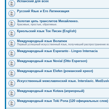
Испанский для всех
Русский Язык и Его Латинизация
Золотая цепь транслитов Михайленко.
Красивые, простые, обратимые.
Креольский язык Ток Писин (English)
Международный язык Волапюк
Первый успешный искусственный язык, получивший распространение во
Международный язык Esperanto - Lingvo Internacia
Международный язык Novial (Otto Esperson)
Международный язык Elefen (романский креол)
Искусственный межславянский язык. Interslavic. Medžuslo
Международный язык Kotava (априорный)
Международный язык Toki Pona (120 официальных слов)