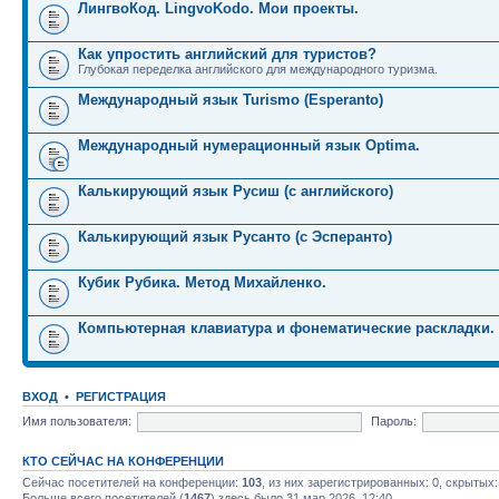
ЛингвоКод. LingvoKodo. Мои проекты.
Как упростить английский для туристов?
Глубокая переделка английского для международного туризма.
Международный язык Turismo (Esperanto)
Международный нумерационный язык Optima.
Калькирующий язык Русиш (с английского)
Калькирующий язык Русанто (с Эсперанто)
Кубик Рубика. Метод Михайленко.
Компьютерная клавиатура и фонематические раскладки.
ВХОД
•
РЕГИСТРАЦИЯ
Имя пользователя:
Пароль:
КТО СЕЙЧАС НА КОНФЕРЕНЦИИ
Сейчас посетителей на конференции:
103
, из них зарегистрированных: 0, скрытых:
Больше всего посетителей (
1467
) здесь было 31 мар 2026, 12:40