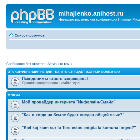
mihajlenko.anihost.ru
Интерлингвистическая конференция Николая Мих
Список форумов
Сообщения без ответов
•
Активные темы
ЭТА КОНФЕРЕНЦИЯ НЕ ДЛЯ ТЕХ, КТО СТРАДАЕТ ЖОПНОЙ БОЛЕЗНЬЮ
Псевдонимы строго запрещены!
Правила конференции читайте здесь
ФОРУМ
Мой провайдер интернета "Инфолайн-Смайл"
"Как и когда на Земле будет введён общий язык?"
"Kiel kaj kiam sur la Tero estos enigita la komuna lingvo?"