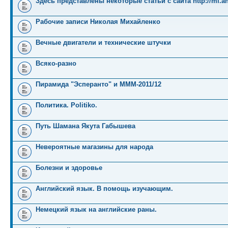
Здесь представлены некоторые статьи с сайта http://mi.an
Рабочие записи Николая Михайленко
Вечные двигатели и технические штучки
Всяко-разно
Пирамида "Эсперанто" и MMM-2011/12
Политика. Politiko.
Путь Шамана Якута Габышева
Невероятные магазины для народа
Болезни и здоровье
Английский язык. В помощь изучающим.
Немецкий язык на английские раны.