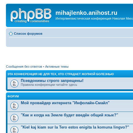
mihajlenko.anihost.ru
Интерлингвистическая конференция Николая Мих
Список форумов
Сообщения без ответов
•
Активные темы
ЭТА КОНФЕРЕНЦИЯ НЕ ДЛЯ ТЕХ, КТО СТРАДАЕТ ЖОПНОЙ БОЛЕЗНЬЮ
Псевдонимы строго запрещены!
Правила конференции читайте здесь
ФОРУМ
Мой провайдер интернета "Инфолайн-Смайл"
"Как и когда на Земле будет введён общий язык?"
"Kiel kaj kiam sur la Tero estos enigita la komuna lingvo?"