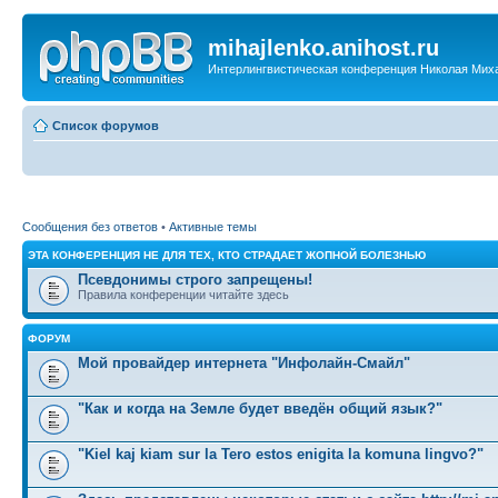
mihajlenko.anihost.ru
Интерлингвистическая конференция Николая Мих
Список форумов
Сообщения без ответов
•
Активные темы
ЭТА КОНФЕРЕНЦИЯ НЕ ДЛЯ ТЕХ, КТО СТРАДАЕТ ЖОПНОЙ БОЛЕЗНЬЮ
Псевдонимы строго запрещены!
Правила конференции читайте здесь
ФОРУМ
Мой провайдер интернета "Инфолайн-Смайл"
"Как и когда на Земле будет введён общий язык?"
"Kiel kaj kiam sur la Tero estos enigita la komuna lingvo?"