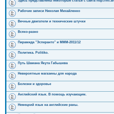
Здесь представлены некоторые статьи с сайта http://mi.an
Рабочие записи Николая Михайленко
Вечные двигатели и технические штучки
Всяко-разно
Пирамида "Эсперанто" и MMM-2011/12
Политика. Politiko.
Путь Шамана Якута Габышева
Невероятные магазины для народа
Болезни и здоровье
Английский язык. В помощь изучающим.
Немецкий язык на английские раны.