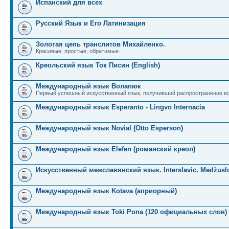
Испанский для всех
Русский Язык и Его Латинизация
Золотая цепь транслитов Михайленко.
Красивые, простые, обратимые.
Креольский язык Ток Писин (English)
Международный язык Волапюк
Первый успешный искусственный язык, получивший распространение во
Международный язык Esperanto - Lingvo Internacia
Международный язык Novial (Otto Esperson)
Международный язык Elefen (романский креол)
Искусственный межславянский язык. Interslavic. Medžuslo
Международный язык Kotava (априорный)
Международный язык Toki Pona (120 официальных слов)