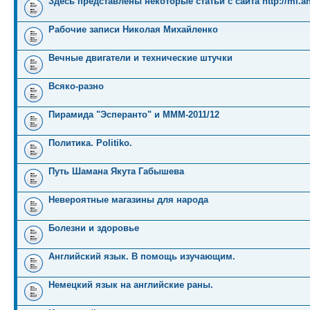
Здесь представлены некоторые статьи с сайта http://mi.an
Рабочие записи Николая Михайленко
Вечные двигатели и технические штучки
Всяко-разно
Пирамида "Эсперанто" и MMM-2011/12
Политика. Politiko.
Путь Шамана Якута Габышева
Невероятные магазины для народа
Болезни и здоровье
Английский язык. В помощь изучающим.
Немецкий язык на английские раны.