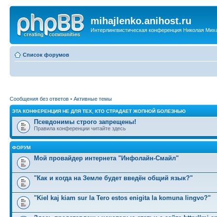
mihajlenko.anihost.ru
Интерлингвистическая конференция Николая Мих
Список форумов
Сообщения без ответов
•
Активные темы
ЭТА КОНФЕРЕНЦИЯ НЕ ДЛЯ ТЕХ, КТО СТРАДАЕТ ЖОПНОЙ БОЛЕЗНЬЮ
Псевдонимы строго запрещены!
Правила конференции читайте здесь
ФОРУМ
Мой провайдер интернета "Инфолайн-Смайл"
"Как и когда на Земле будет введён общий язык?"
"Kiel kaj kiam sur la Tero estos enigita la komuna lingvo?"