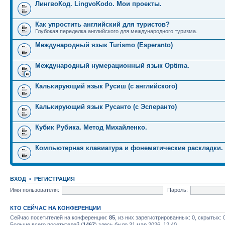
ЛингвоКод. LingvoKodo. Мои проекты.
Как упростить английский для туристов?
Глубокая переделка английского для международного туризма.
Международный язык Turismo (Esperanto)
Международный нумерационный язык Optima.
Калькирующий язык Русиш (с английского)
Калькирующий язык Русанто (с Эсперанто)
Кубик Рубика. Метод Михайленко.
Компьютерная клавиатура и фонематические раскладки.
ВХОД
•
РЕГИСТРАЦИЯ
Имя пользователя:
Пароль:
КТО СЕЙЧАС НА КОНФЕРЕНЦИИ
Сейчас посетителей на конференции:
85
, из них зарегистрированных: 0, скрытых: 
Больше всего посетителей (
1467
) здесь было 31 мар 2026, 12:40