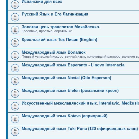
Испанский для всех
Русский Язык и Его Латинизация
Золотая цепь транслитов Михайленко.
Красивые, простые, обратимые.
Креольский язык Ток Писин (English)
Международный язык Волапюк
Первый успешный искусственный язык, получивший распространение во
Международный язык Esperanto - Lingvo Internacia
Международный язык Novial (Otto Esperson)
Международный язык Elefen (романский креол)
Искусственный межславянский язык. Interslavic. Medžuslo
Международный язык Kotava (априорный)
Международный язык Toki Pona (120 официальных слов)