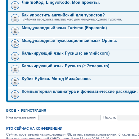
ЛингвоКод. LingvoKodo. Мои проекты.
Как упростить английский для туристов?
Глубокая переделка английского для международного туризма.
Международный язык Turismo (Esperanto)
Международный нумерационный язык Optima.
Калькирующий язык Русиш (с английского)
Калькирующий язык Русанто (с Эсперанто)
Кубик Рубика. Метод Михайленко.
Компьютерная клавиатура и фонематические раскладки.
ВХОД
•
РЕГИСТРАЦИЯ
Имя пользователя:
Пароль:
КТО СЕЙЧАС НА КОНФЕРЕНЦИИ
Сейчас посетителей на конференции:
85
, из них зарегистрированных: 0, скрытых: 
Больше всего посетителей (
1467
) здесь было 31 мар 2026, 12:40