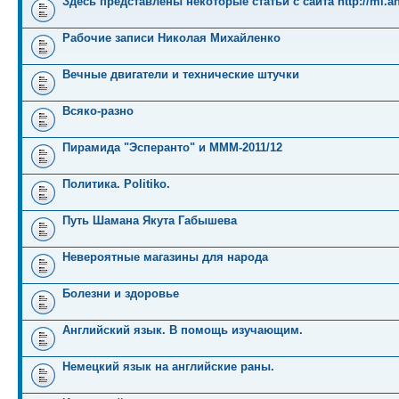
Здесь представлены некоторые статьи с сайта http://mi.an
Рабочие записи Николая Михайленко
Вечные двигатели и технические штучки
Всяко-разно
Пирамида "Эсперанто" и MMM-2011/12
Политика. Politiko.
Путь Шамана Якута Габышева
Невероятные магазины для народа
Болезни и здоровье
Английский язык. В помощь изучающим.
Немецкий язык на английские раны.