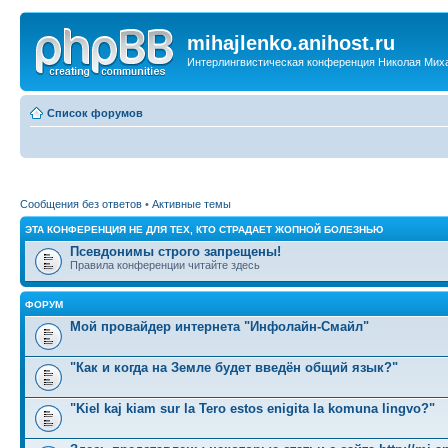
mihajlenko.anihost.ru
Интерлингвистическая конференция Николая Мих
Список форумов
Сообщения без ответов
•
Активные темы
ЭТА КОНФЕРЕНЦИЯ НЕ ДЛЯ ТЕХ, КТО СТРАДАЕТ ЖОПНОЙ БОЛЕЗНЬЮ
Псевдонимы строго запрещены!
Правила конференции читайте здесь
ФОРУМ
Мой провайдер интернета "Инфолайн-Смайл"
"Как и когда на Земле будет введён общий язык?"
"Kiel kaj kiam sur la Tero estos enigita la komuna lingvo?"