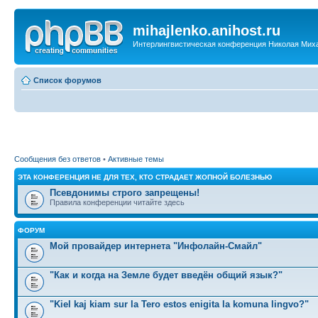
mihajlenko.anihost.ru
Интерлингвистическая конференция Николая Мих
Список форумов
Сообщения без ответов
•
Активные темы
ЭТА КОНФЕРЕНЦИЯ НЕ ДЛЯ ТЕХ, КТО СТРАДАЕТ ЖОПНОЙ БОЛЕЗНЬЮ
Псевдонимы строго запрещены!
Правила конференции читайте здесь
ФОРУМ
Мой провайдер интернета "Инфолайн-Смайл"
"Как и когда на Земле будет введён общий язык?"
"Kiel kaj kiam sur la Tero estos enigita la komuna lingvo?"