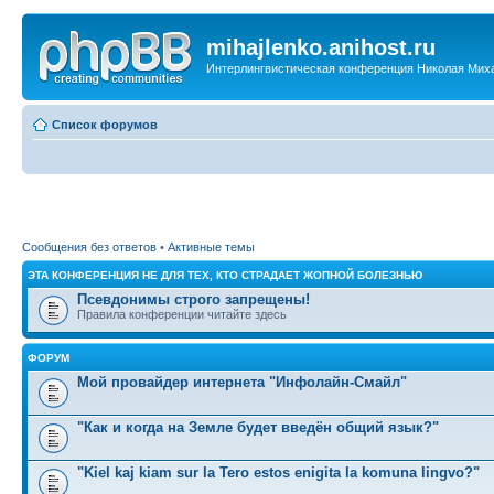
mihajlenko.anihost.ru
Интерлингвистическая конференция Николая Мих
Список форумов
Сообщения без ответов
•
Активные темы
ЭТА КОНФЕРЕНЦИЯ НЕ ДЛЯ ТЕХ, КТО СТРАДАЕТ ЖОПНОЙ БОЛЕЗНЬЮ
Псевдонимы строго запрещены!
Правила конференции читайте здесь
ФОРУМ
Мой провайдер интернета "Инфолайн-Смайл"
"Как и когда на Земле будет введён общий язык?"
"Kiel kaj kiam sur la Tero estos enigita la komuna lingvo?"