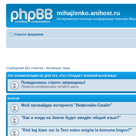
mihajlenko.anihost.ru
Интерлингвистическая конференция Николая Мих
Список форумов
Сообщения без ответов
•
Активные темы
ЭТА КОНФЕРЕНЦИЯ НЕ ДЛЯ ТЕХ, КТО СТРАДАЕТ ЖОПНОЙ БОЛЕЗНЬЮ
Псевдонимы строго запрещены!
Правила конференции читайте здесь
ФОРУМ
Мой провайдер интернета "Инфолайн-Смайл"
"Как и когда на Земле будет введён общий язык?"
"Kiel kaj kiam sur la Tero estos enigita la komuna lingvo?"