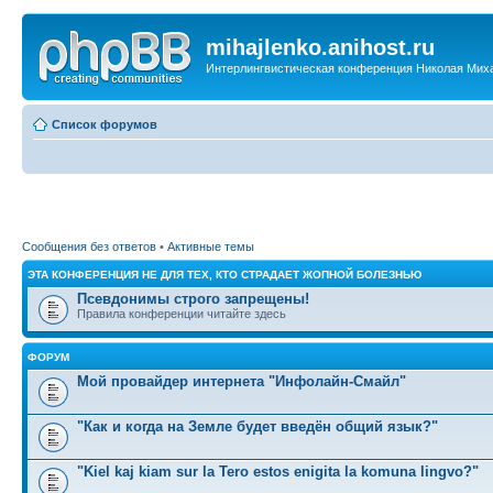
mihajlenko.anihost.ru
Интерлингвистическая конференция Николая Мих
Список форумов
Сообщения без ответов
•
Активные темы
ЭТА КОНФЕРЕНЦИЯ НЕ ДЛЯ ТЕХ, КТО СТРАДАЕТ ЖОПНОЙ БОЛЕЗНЬЮ
Псевдонимы строго запрещены!
Правила конференции читайте здесь
ФОРУМ
Мой провайдер интернета "Инфолайн-Смайл"
"Как и когда на Земле будет введён общий язык?"
"Kiel kaj kiam sur la Tero estos enigita la komuna lingvo?"