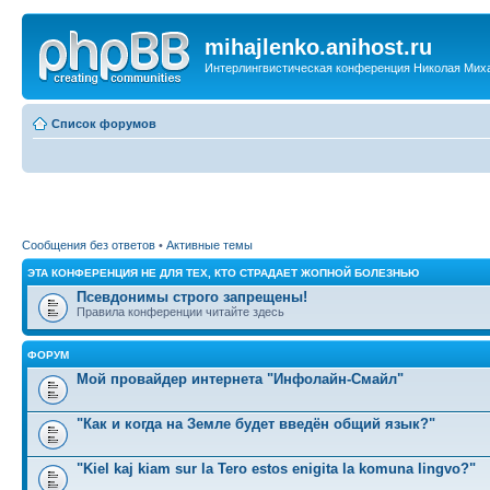
mihajlenko.anihost.ru
Интерлингвистическая конференция Николая Мих
Список форумов
Сообщения без ответов
•
Активные темы
ЭТА КОНФЕРЕНЦИЯ НЕ ДЛЯ ТЕХ, КТО СТРАДАЕТ ЖОПНОЙ БОЛЕЗНЬЮ
Псевдонимы строго запрещены!
Правила конференции читайте здесь
ФОРУМ
Мой провайдер интернета "Инфолайн-Смайл"
"Как и когда на Земле будет введён общий язык?"
"Kiel kaj kiam sur la Tero estos enigita la komuna lingvo?"