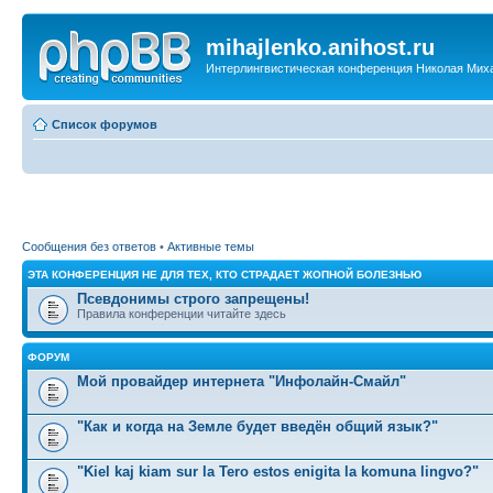
mihajlenko.anihost.ru
Интерлингвистическая конференция Николая Мих
Список форумов
Сообщения без ответов
•
Активные темы
ЭТА КОНФЕРЕНЦИЯ НЕ ДЛЯ ТЕХ, КТО СТРАДАЕТ ЖОПНОЙ БОЛЕЗНЬЮ
Псевдонимы строго запрещены!
Правила конференции читайте здесь
ФОРУМ
Мой провайдер интернета "Инфолайн-Смайл"
"Как и когда на Земле будет введён общий язык?"
"Kiel kaj kiam sur la Tero estos enigita la komuna lingvo?"