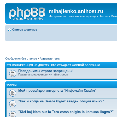
mihajlenko.anihost.ru
Интерлингвистическая конференция Николая Мих
Список форумов
Сообщения без ответов
•
Активные темы
ЭТА КОНФЕРЕНЦИЯ НЕ ДЛЯ ТЕХ, КТО СТРАДАЕТ ЖОПНОЙ БОЛЕЗНЬЮ
Псевдонимы строго запрещены!
Правила конференции читайте здесь
ФОРУМ
Мой провайдер интернета "Инфолайн-Смайл"
"Как и когда на Земле будет введён общий язык?"
"Kiel kaj kiam sur la Tero estos enigita la komuna lingvo?"