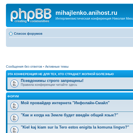
mihajlenko.anihost.ru
Интерлингвистическая конференция Николая Мих
Список форумов
Сообщения без ответов
•
Активные темы
ЭТА КОНФЕРЕНЦИЯ НЕ ДЛЯ ТЕХ, КТО СТРАДАЕТ ЖОПНОЙ БОЛЕЗНЬЮ
Псевдонимы строго запрещены!
Правила конференции читайте здесь
ФОРУМ
Мой провайдер интернета "Инфолайн-Смайл"
"Как и когда на Земле будет введён общий язык?"
"Kiel kaj kiam sur la Tero estos enigita la komuna lingvo?"