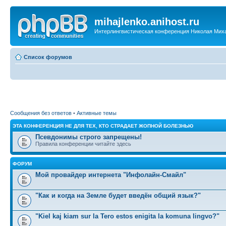
mihajlenko.anihost.ru
Интерлингвистическая конференция Николая Мих
Список форумов
Сообщения без ответов
•
Активные темы
ЭТА КОНФЕРЕНЦИЯ НЕ ДЛЯ ТЕХ, КТО СТРАДАЕТ ЖОПНОЙ БОЛЕЗНЬЮ
Псевдонимы строго запрещены!
Правила конференции читайте здесь
ФОРУМ
Мой провайдер интернета "Инфолайн-Смайл"
"Как и когда на Земле будет введён общий язык?"
"Kiel kaj kiam sur la Tero estos enigita la komuna lingvo?"