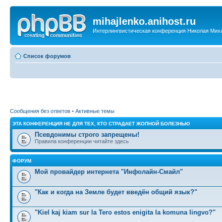
mihajlenko.anihost.ru
Интерлингвистическая конференция Николая Мих
Список форумов
Сообщения без ответов
•
Активные темы
ЭТА КОНФЕРЕНЦИЯ НЕ ДЛЯ ТЕХ, КТО СТРАДАЕТ ЖОПНОЙ БОЛЕЗНЬЮ
Псевдонимы строго запрещены!
Правила конференции читайте здесь
ФОРУМ
Мой провайдер интернета "Инфолайн-Смайл"
"Как и когда на Земле будет введён общий язык?"
"Kiel kaj kiam sur la Tero estos enigita la komuna lingvo?"