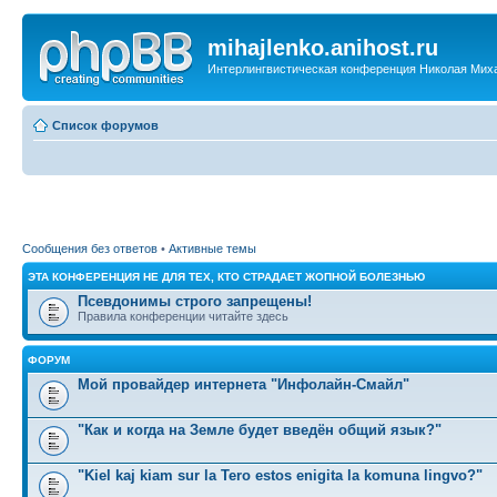
mihajlenko.anihost.ru
Интерлингвистическая конференция Николая Мих
Список форумов
Сообщения без ответов
•
Активные темы
ЭТА КОНФЕРЕНЦИЯ НЕ ДЛЯ ТЕХ, КТО СТРАДАЕТ ЖОПНОЙ БОЛЕЗНЬЮ
Псевдонимы строго запрещены!
Правила конференции читайте здесь
ФОРУМ
Мой провайдер интернета "Инфолайн-Смайл"
"Как и когда на Земле будет введён общий язык?"
"Kiel kaj kiam sur la Tero estos enigita la komuna lingvo?"